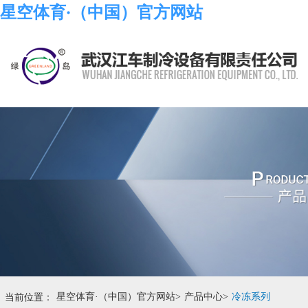
星空体育·（中国）官方网站
当前位置：
星空体育·（中国）官方网站
>
产品中心
>
冷冻系列