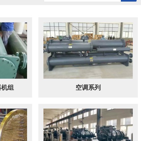
历史记录
清空记录
器机组
空调系列