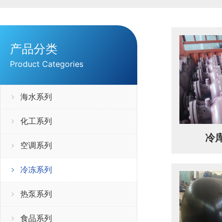
产品分类
Product Categories
海水系列
化工系列
冷
空调系列
冷冻系列
热泵系列
食品系列