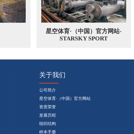
星空体育·（中国）官方网站-
STARSKY SPORT
关于我们
公司简介
星空体育·（中国）官方网站
资质荣誉
发展历程
组织结构
样本手册