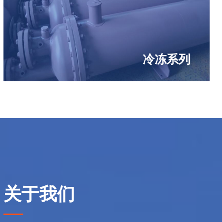
冷冻系列
关于我们