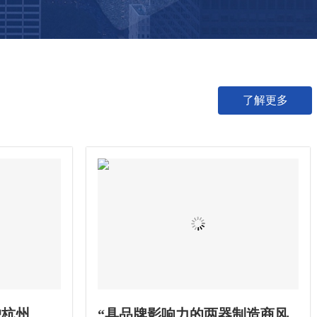
了解更多
户杭州
“具品牌影响力的两器制造商风