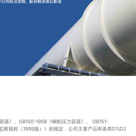
器》、GB150-1998《钢制压力容器》、 GB151-
察规程（1999版）》的规定，公司主要产品有各类D1\D2