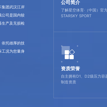
公司简介
南车集团武汉江岸
了解星空体育·（中国）官方
我公司是国内较
STARSKY SPORT
器生产及无损检
，依托雄厚的技
际工况为您量身
资质荣誉
自主拥有D1、D2级压力容
制造资质