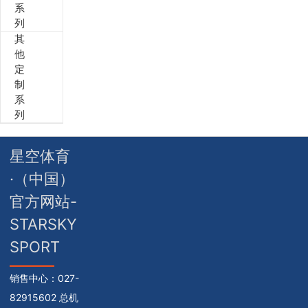
系
列
其
他
定
制
系
列
星空体育
·（中国）
官方网站-
STARSKY
SPORT
销售中心：
027-
82915602 总机