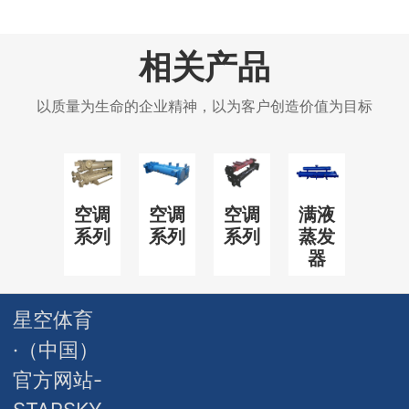
相关产品
以质量为生命的企业精神，以为客户创造价值为目标
空调
空调
空调
满液
系列
系列
系列
蒸发
器
星空体育
·（中国）
官方网站-