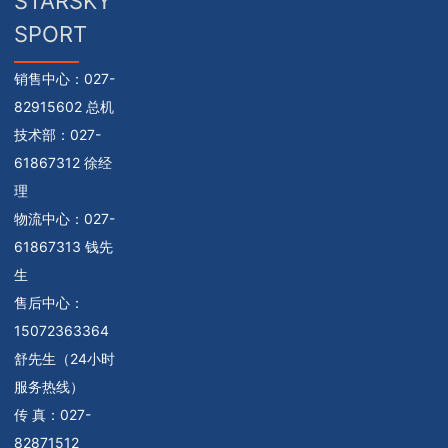
STARSKY
SPORT
销售中心：
027-
82915602 总机
技术部：
027-
61867312 徐经
理
物流中心：
027-
61867313 钱先
生
售后中心：
15072363364
舒先生（24小时
服务热线）
传 真：027-
82871512