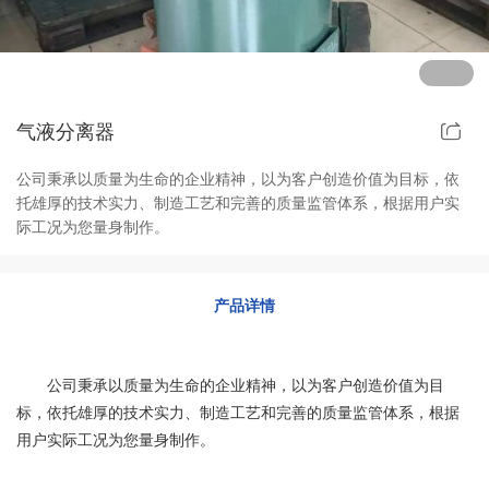
其他定制系列
招聘岗位
售后服务
气液分离器
公司秉承以质量为生命的企业精神，以为客户创造价值为目标，依
托雄厚的技术实力、制造工艺和完善的质量监管体系，根据用户实
际工况为您量身制作。
产品详情
公司秉承以质量为生命的企业精神，以为客户创造价值为目
标，依托雄厚的技术实力、制造工艺和完善的质量监管体系，根据
用户实际工况为您量身制作。